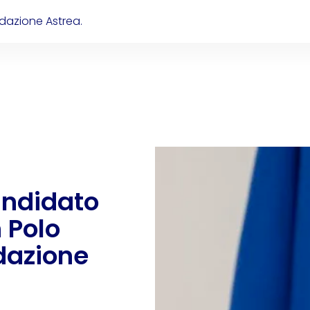
ondazione Astrea.
andidato
n Polo
dazione