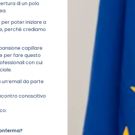
ertura di un polo
ea.
per poter iniziare a
ne, perché crediamo
pansione capillare
, e per fare questo
ofessionali con cui
iale.
a un’email da parte
ncontro conoscitivo
co.
 conferma?