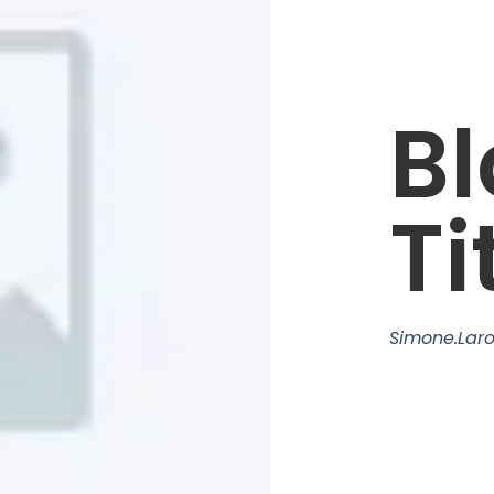
Bl
Ti
Simone.lar